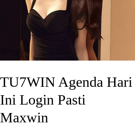
TU7WIN Agenda Hari
Ini Login Pasti
Maxwin