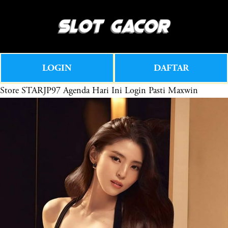
O
0
p
e
n
LOGIN
DAFTAR
M
e
Store
STARJP97 Agenda Hari Ini Login Pasti Maxwin
n
u