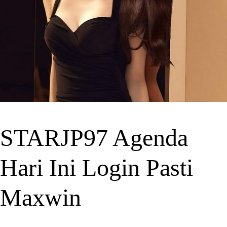
STARJP97 Agenda
Hari Ini Login Pasti
Maxwin