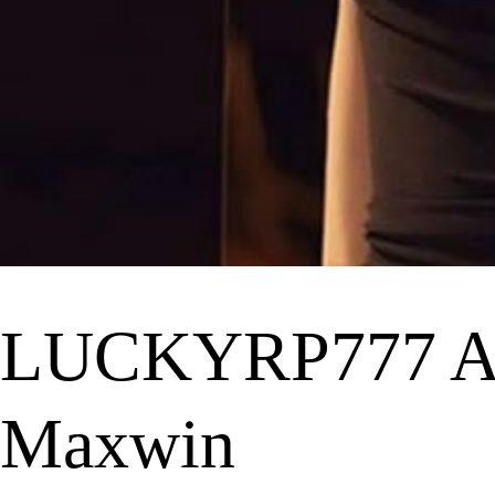
LUCKYRP777 Agen
Maxwin