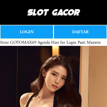
O
0
p
e
n
LOGIN
DAFTAR
M
e
Store
GOTOMAX69 Agenda Hari Ini Login Pasti Maxwin
n
u