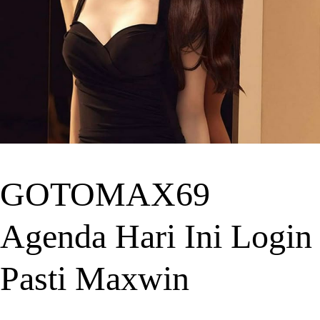
GOTOMAX69
Agenda Hari Ini Login
Pasti Maxwin