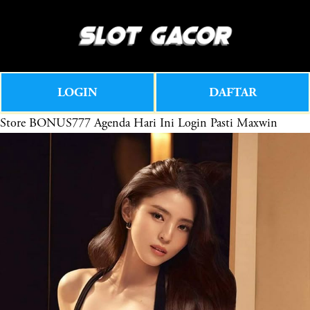
O
0
p
e
n
LOGIN
DAFTAR
M
e
Store
BONUS777 Agenda Hari Ini Login Pasti Maxwin
n
u